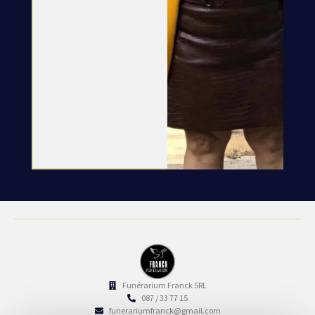
Funérarium Franck SRL
087 / 33 77 15
funerariumfranck@gmail.com